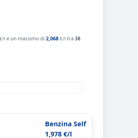
e un massimo di
2,068
tra
38
€/l
€/l
Benzina Self
1,978 €/l