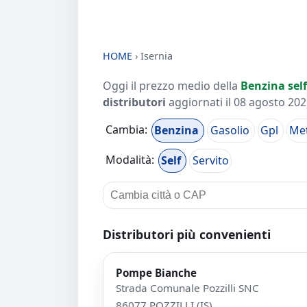
HOME
›
Isernia
Oggi il prezzo medio della
Benzina self
distributori
aggiornati il
08 agosto 2026
Cambia:
Benzina
Gasolio
Gpl
Me
Modalità:
Self
Servito
Distributori più convenienti
Pompe Bianche
Strada Comunale Pozzilli SNC
86077 POZZILLI (IS)