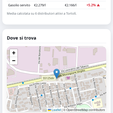
Gasolio servito
€2.279/l
€2.166/l
+5.2% ▲
Media calcolata su 6 distributori attivi a Tortolì.
Dove si trova
+
−
Leaflet
|
© OpenStreetMap contributors