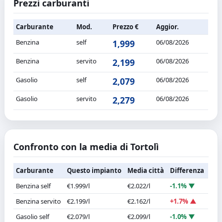
Prezzi carburanti
Carburante
Mod.
Prezzo €
Aggior.
Benzina
self
1,999
06/08/2026
Benzina
servito
2,199
06/08/2026
Gasolio
self
2,079
06/08/2026
Gasolio
servito
2,279
06/08/2026
Confronto con la media di Tortolì
Carburante
Questo impianto
Media città
Differenza
Benzina self
€1.999/l
€2.022/l
-1.1% ▼
Benzina servito
€2.199/l
€2.162/l
+1.7% ▲
Gasolio self
€2.079/l
€2.099/l
-1.0% ▼