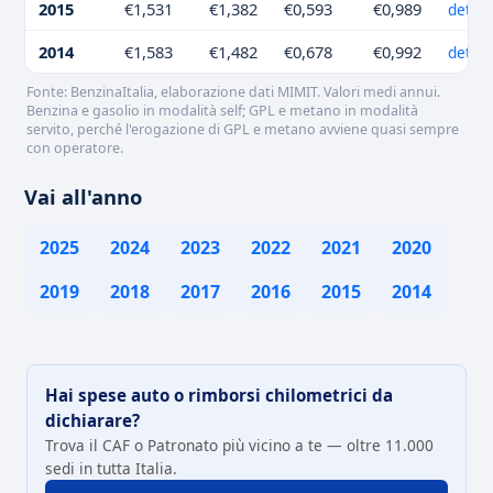
2015
€1,531
€1,382
€0,593
€0,989
dettag
2014
€1,583
€1,482
€0,678
€0,992
dettag
Fonte: BenzinaItalia, elaborazione dati MIMIT. Valori medi annui.
Benzina e gasolio in modalità self; GPL e metano in modalità
servito, perché l'erogazione di GPL e metano avviene quasi sempre
con operatore.
Vai all'anno
2025
2024
2023
2022
2021
2020
2019
2018
2017
2016
2015
2014
Hai spese auto o rimborsi chilometrici da
dichiarare?
Trova il CAF o Patronato più vicino a te — oltre 11.000
sedi in tutta Italia.