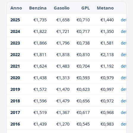
Anno
Benzina
Gasolio
GPL
Metano
2025
€1,735
€1,658
€0,710
€1,440
dettag
2024
€1,822
€1,721
€0,717
€1,350
dettag
2023
€1,866
€1,796
€0,738
€1,581
dettag
2022
€1,811
€1,818
€0,810
€2,118
dettag
2021
€1,624
€1,483
€0,704
€1,192
dettag
2020
€1,438
€1,313
€0,593
€0,979
dettag
2019
€1,572
€1,470
€0,623
€0,997
dettag
2018
€1,596
€1,479
€0,656
€0,972
dettag
2017
€1,519
€1,367
€0,617
€0,968
dettag
2016
€1,439
€1,270
€0,545
€0,983
dettag