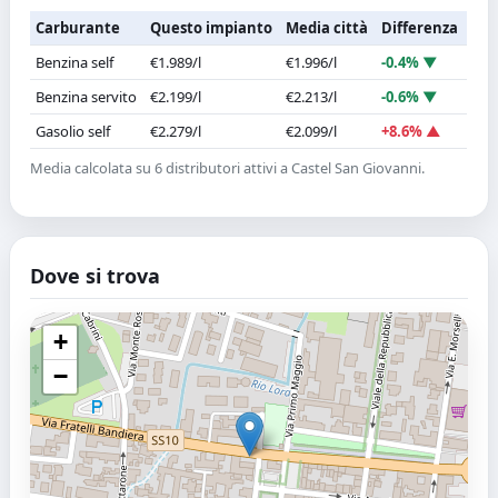
Carburante
Questo impianto
Media città
Differenza
Benzina self
€1.989/l
€1.996/l
-0.4% ▼
Benzina servito
€2.199/l
€2.213/l
-0.6% ▼
Gasolio self
€2.279/l
€2.099/l
+8.6% ▲
Media calcolata su 6 distributori attivi a Castel San Giovanni.
Dove si trova
+
−