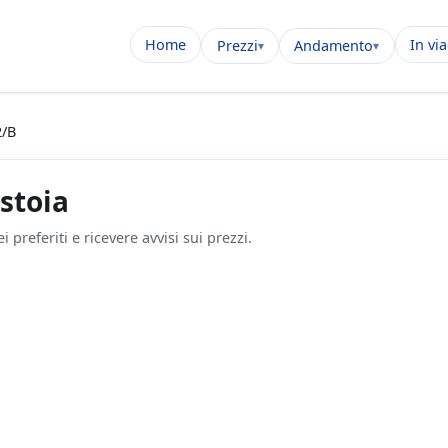
Home
In vi
Prezzi
Andamento
2/B
stoia
 preferiti e ricevere avvisi sui prezzi.