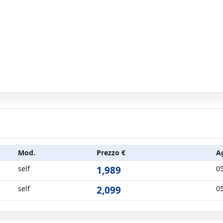
Mod.
Prezzo €
A
self
1,989
0
self
2,099
0