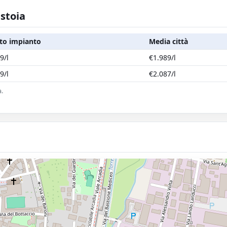
istoia
to impianto
Media città
9/l
€1.989/l
9/l
€2.087/l
a.