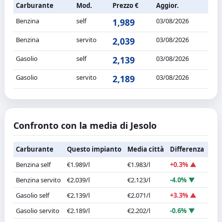
Carburante
Mod.
Prezzo €
Aggior.
Benzina
self
1,989
03/08/2026
Benzina
servito
2,039
03/08/2026
Gasolio
self
2,139
03/08/2026
Gasolio
servito
2,189
03/08/2026
Confronto con la media di Jesolo
Carburante
Questo impianto
Media città
Differenza
Benzina self
€1.989/l
€1.983/l
+0.3% ▲
Benzina servito
€2.039/l
€2.123/l
-4.0% ▼
Gasolio self
€2.139/l
€2.071/l
+3.3% ▲
Gasolio servito
€2.189/l
€2.202/l
-0.6% ▼