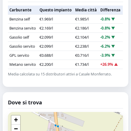
Carburante
Questo impianto
Media città
Differenza
Benzina self
€1.969/l
€1.985/l
-0.8% ▼
Benzina servito
€2.169/l
€2.186/l
-0.8% ▼
Gasolio self
€2.099/l
€2.104/l
-0.2% ▼
Gasolio servito
€2.099/l
€2.238/l
-6.2% ▼
GPL servito
€0.688/l
€0.716/l
-3.9% ▼
Metano servito
€2.200/l
€1.734/l
+26.9% ▲
Media calcolata su 15 distributori attivi a Casale Monferrato.
Dove si trova
+
−