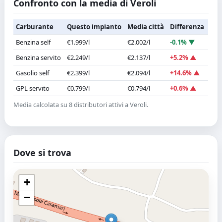
Confronto con la media di Veroli
Carburante
Questo impianto
Media città
Differenza
Benzina self
€1.999/l
€2.002/l
-0.1% ▼
Benzina servito
€2.249/l
€2.137/l
+5.2% ▲
Gasolio self
€2.399/l
€2.094/l
+14.6% ▲
GPL servito
€0.799/l
€0.794/l
+0.6% ▲
Media calcolata su 8 distributori attivi a Veroli.
Dove si trova
+
−