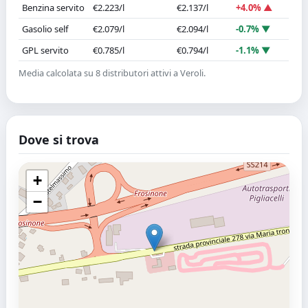
Benzina servito
€2.223/l
€2.137/l
+4.0% ▲
Gasolio self
€2.079/l
€2.094/l
-0.7% ▼
GPL servito
€0.785/l
€0.794/l
-1.1% ▼
Media calcolata su 8 distributori attivi a Veroli.
Dove si trova
+
−