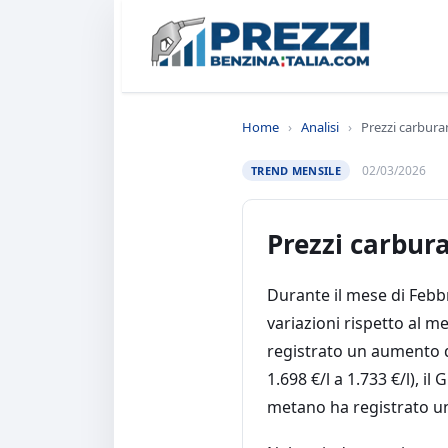
Home
›
Analisi
›
Prezzi carbura
02/03/2026
TREND MENSILE
Prezzi carbur
Durante il mese di Febbr
variazioni rispetto al m
registrato un aumento de
1.698 €/l a 1.733 €/l), i
metano ha registrato una