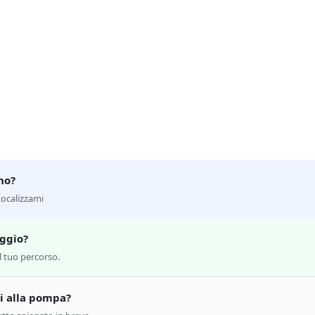
no?
Localizzami
aggio?
ul tuo percorso.
i alla pompa?