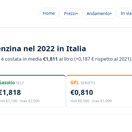
Home
In vi
Prezzi
Andamento
nzina nel 2022 in Italia
f è costata in media
€1,811
al litro (+0,187 € rispetto al 2021
Gasolio
GPL
SELF
SERVITO
€1,818
€0,810
min €1,100 · max €2,500
min €0,500 · max €1,099