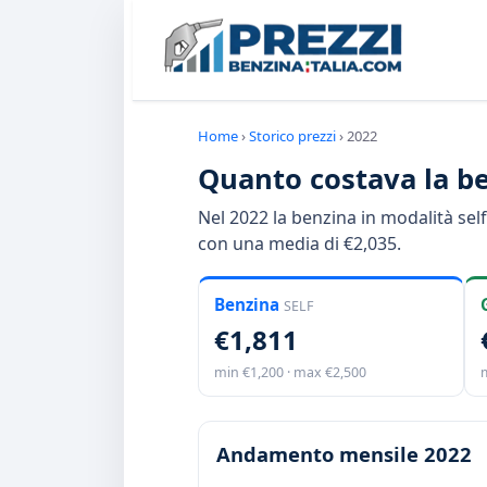
Home
›
Storico prezzi
›
2022
Quanto costava la be
Nel 2022 la benzina in modalità sel
con una media di €2,035.
Benzina
SELF
€1,811
min €1,200 · max €2,500
Andamento mensile 2022