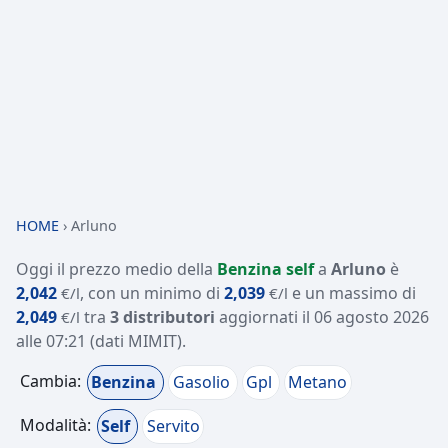
HOME
›
Arluno
Oggi il prezzo medio della
Benzina self
a
Arluno
è
2,042
, con un minimo di
2,039
e un massimo di
€/l
€/l
2,049
tra
3 distributori
aggiornati il
06 agosto 2026
€/l
alle 07:21
(dati MIMIT)
.
Cambia:
Benzina
Gasolio
Gpl
Metano
Modalità:
Self
Servito