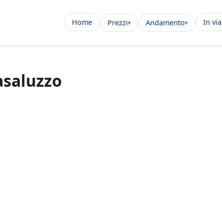
Home
In vi
Prezzi
Andamento
asaluzzo