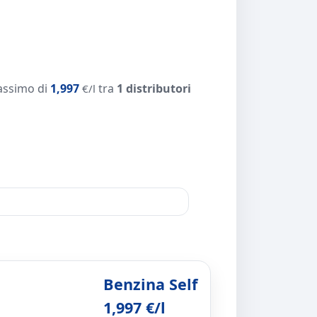
assimo di
1,997
tra
1 distributori
€/l
Benzina Self
1,997 €/l