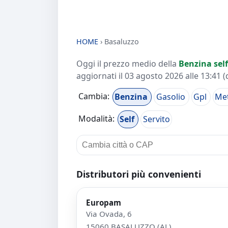
HOME
›
Basaluzzo
Oggi il prezzo medio della
Benzina self
aggiornati il
03 agosto 2026 alle 13:41
(
Cambia:
Benzina
Gasolio
Gpl
Me
Modalità:
Self
Servito
Distributori più convenienti
Europam
Via Ovada, 6
15060 BASALUZZO (AL)