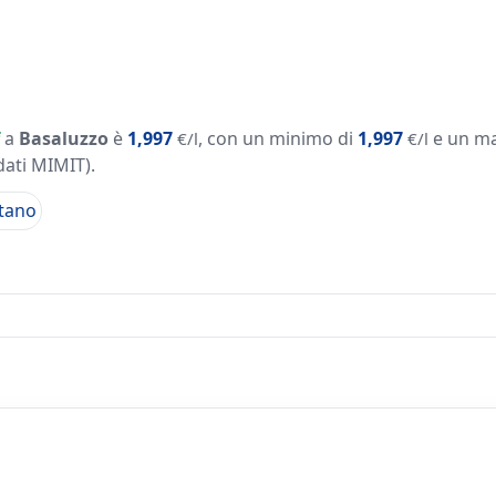
a
Basaluzzo
è
1,997
, con un minimo di
1,997
e un m
€/l
€/l
dati MIMIT)
.
tano