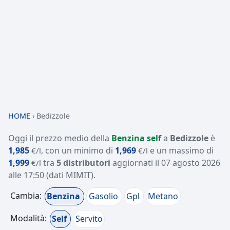
HOME
›
Bedizzole
Oggi il prezzo medio della
Benzina self
a
Bedizzole
è
1,985
, con un minimo di
1,969
e un massimo di
€/l
€/l
1,999
tra
5 distributori
aggiornati il
07 agosto 2026
€/l
alle 17:50
(dati MIMIT)
.
Cambia:
Benzina
Gasolio
Gpl
Metano
Modalità:
Self
Servito