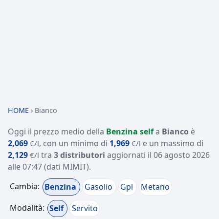
HOME
›
Bianco
Oggi il prezzo medio della
Benzina self
a
Bianco
è
2,069
, con un minimo di
1,969
e un massimo di
€/l
€/l
2,129
tra
3 distributori
aggiornati il
06 agosto 2026
€/l
alle 07:47
(dati MIMIT)
.
Cambia:
Benzina
Gasolio
Gpl
Metano
Modalità:
Self
Servito