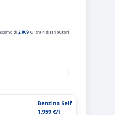
assimo di
2,009
tra
4 distributori
€/l
Benzina Self
1,959 €/l