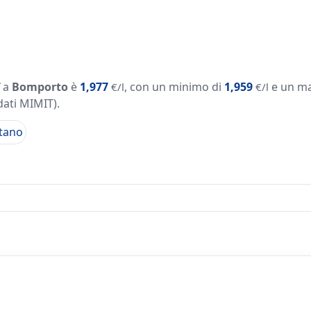
a
Bomporto
è
1,977
, con un minimo di
1,959
e un m
€/l
€/l
dati MIMIT)
.
tano