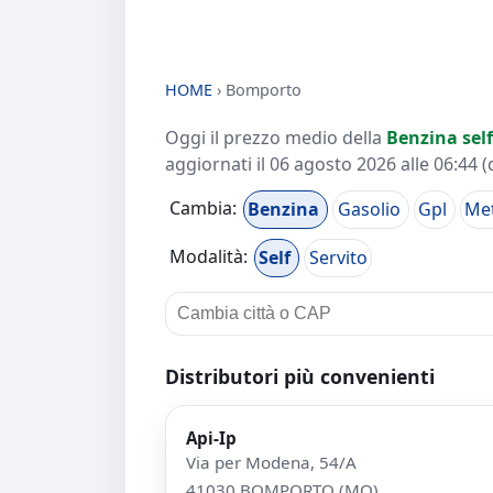
HOME
›
Bomporto
Oggi il prezzo medio della
Benzina self
aggiornati il
06 agosto 2026 alle 06:44
(
Cambia:
Benzina
Gasolio
Gpl
Me
Modalità:
Self
Servito
Distributori più convenienti
Api-Ip
Via per Modena, 54/A
41030 BOMPORTO (MO)