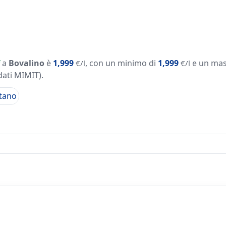
a
Bovalino
è
1,999
, con un minimo di
1,999
e un mas
€/l
€/l
dati MIMIT)
.
tano