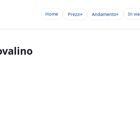
Home
In vi
Prezzi
Andamento
ovalino