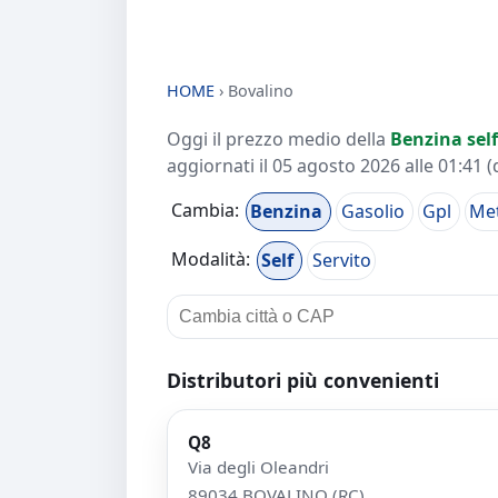
HOME
›
Bovalino
Oggi il prezzo medio della
Benzina self
aggiornati il
05 agosto 2026 alle 01:41
(
Cambia:
Benzina
Gasolio
Gpl
Me
Modalità:
Self
Servito
Distributori più convenienti
Q8
Via degli Oleandri
89034 BOVALINO (RC)