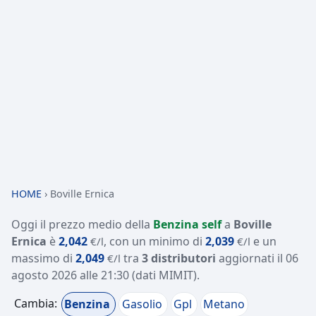
HOME
›
Boville Ernica
Oggi il prezzo medio della
Benzina self
a
Boville
Ernica
è
2,042
, con un minimo di
2,039
e un
€/l
€/l
massimo di
2,049
tra
3 distributori
aggiornati il
06
€/l
agosto 2026 alle 21:30
(dati MIMIT)
.
Cambia:
Benzina
Gasolio
Gpl
Metano