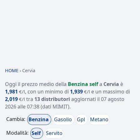
HOME
›
Cervia
Oggi il prezzo medio della
Benzina self
a
Cervia
è
1,981
, con un minimo di
1,939
e un massimo di
€/l
€/l
2,019
tra
13 distributori
aggiornati il
07 agosto
€/l
2026 alle 07:38
(dati MIMIT)
.
Cambia:
Benzina
Gasolio
Gpl
Metano
Modalità:
Self
Servito