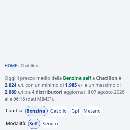
HOME
›
Chatillon
Oggi il prezzo medio della
Benzina self
a
Chatillon
è
2,024
, con un minimo di
1,985
e un massimo di
€/l
€/l
2,089
tra
4 distributori
aggiornati il
07 agosto 2026
€/l
alle 06:16
(dati MIMIT)
.
Cambia:
Benzina
Gasolio
Gpl
Metano
Modalità:
Self
Servito