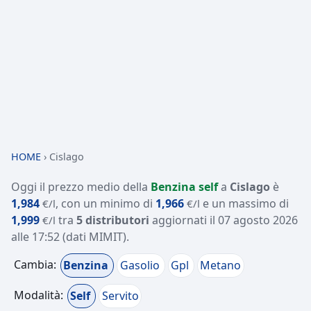
HOME
›
Cislago
Oggi il prezzo medio della
Benzina self
a
Cislago
è
1,984
, con un minimo di
1,966
e un massimo di
€/l
€/l
1,999
tra
5 distributori
aggiornati il
07 agosto 2026
€/l
alle 17:52
(dati MIMIT)
.
Cambia:
Benzina
Gasolio
Gpl
Metano
Modalità:
Self
Servito