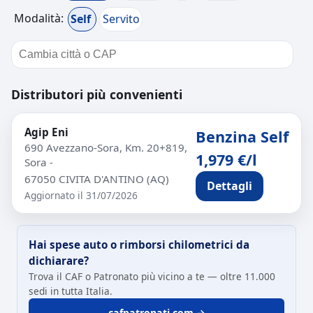
Modalità:
Self
Servito
Distributori più convenienti
Agip Eni
Benzina Self
690 Avezzano-Sora, Km. 20+819,
1,979 €/l
Sora -
67050 CIVITA D'ANTINO (AQ)
Dettagli
Aggiornato il 31/07/2026
Hai spese auto o rimborsi chilometrici da
dichiarare?
Trova il CAF o Patronato più vicino a te — oltre 11.000
sedi in tutta Italia.
cafpatronati.com →