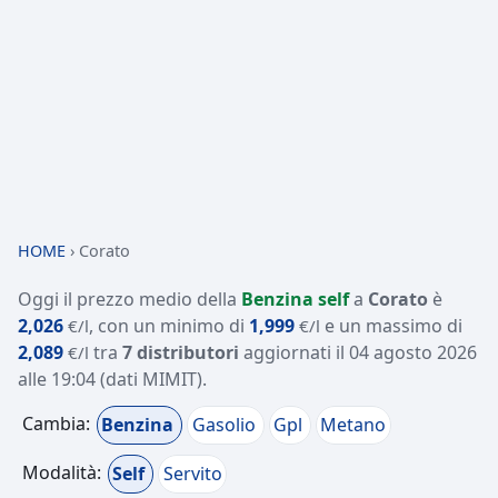
HOME
›
Corato
Oggi il prezzo medio della
Benzina self
a
Corato
è
2,026
, con un minimo di
1,999
e un massimo di
€/l
€/l
2,089
tra
7 distributori
aggiornati il
04 agosto 2026
€/l
alle 19:04
(dati MIMIT)
.
Cambia:
Benzina
Gasolio
Gpl
Metano
Modalità:
Self
Servito