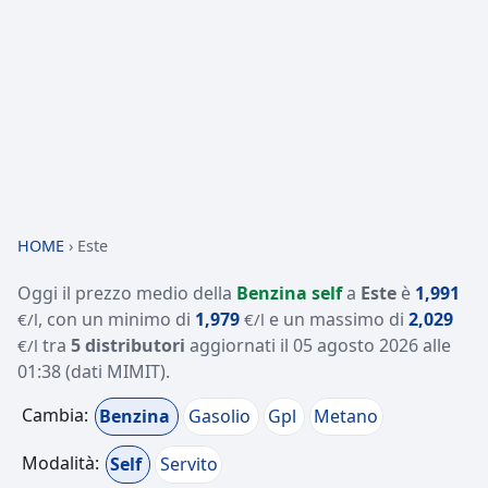
HOME
›
Este
Oggi il prezzo medio della
Benzina self
a
Este
è
1,991
, con un minimo di
1,979
e un massimo di
2,029
€/l
€/l
tra
5 distributori
aggiornati il
05 agosto 2026 alle
€/l
01:38
(dati MIMIT)
.
Cambia:
Benzina
Gasolio
Gpl
Metano
Modalità:
Self
Servito