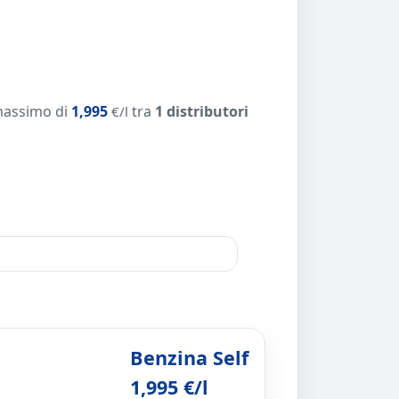
massimo di
1,995
tra
1 distributori
€/l
Benzina Self
1,995 €/l