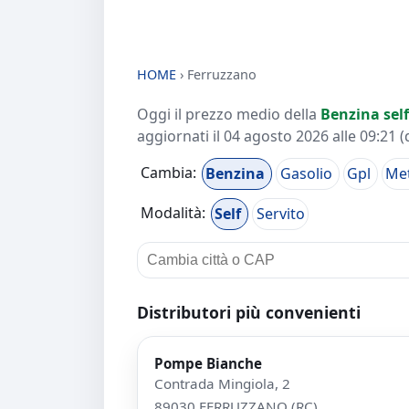
HOME
›
Ferruzzano
Oggi il prezzo medio della
Benzina self
aggiornati il
04 agosto 2026 alle 09:21
(
Cambia:
Benzina
Gasolio
Gpl
Me
Modalità:
Self
Servito
Distributori più convenienti
Pompe Bianche
Contrada Mingiola, 2
89030 FERRUZZANO (RC)