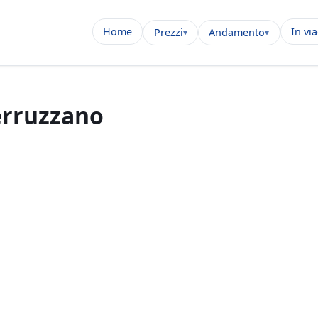
Home
In vi
Prezzi
Andamento
erruzzano