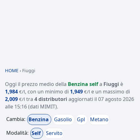
HOME
›
Fiuggi
Oggi il prezzo medio della
Benzina self
a
Fiuggi
è
1,984
, con un minimo di
1,949
e un massimo di
€/l
€/l
2,009
tra
4 distributori
aggiornati il
07 agosto 2026
€/l
alle 15:16
(dati MIMIT)
.
Cambia:
Benzina
Gasolio
Gpl
Metano
Modalità:
Self
Servito