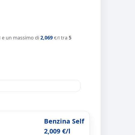
e un massimo di
2,069
tra
5
l
€/l
Benzina Self
2,009 €/l