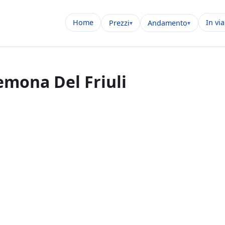
Home
In vi
Prezzi
Andamento
emona Del Friuli