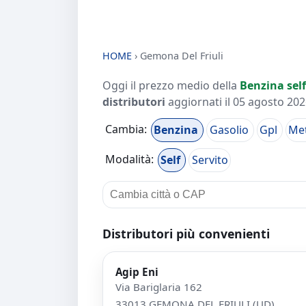
HOME
›
Gemona Del Friuli
Oggi il prezzo medio della
Benzina self
distributori
aggiornati il
05 agosto 2026
Cambia:
Benzina
Gasolio
Gpl
Me
Modalità:
Self
Servito
Distributori più convenienti
Agip Eni
Via Bariglaria 162
33013 GEMONA DEL FRIULI (UD)