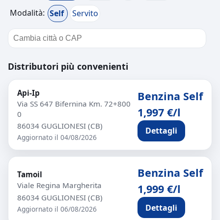
Modalità:
Self
Servito
Distributori più convenienti
Api-Ip
Benzina Self
Via SS 647 Bifernina Km. 72+800
1,997 €/l
0
86034 GUGLIONESI (CB)
Dettagli
Aggiornato il 04/08/2026
Benzina Self
Tamoil
Viale Regina Margherita
1,999 €/l
86034 GUGLIONESI (CB)
Dettagli
Aggiornato il 06/08/2026