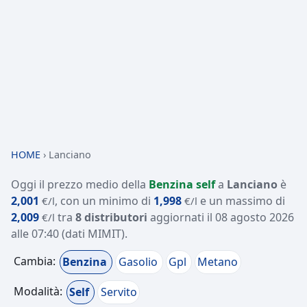
HOME
›
Lanciano
Oggi il prezzo medio della
Benzina self
a
Lanciano
è
2,001
, con un minimo di
1,998
e un massimo di
€/l
€/l
2,009
tra
8 distributori
aggiornati il
08 agosto 2026
€/l
alle 07:40
(dati MIMIT)
.
Cambia:
Benzina
Gasolio
Gpl
Metano
Modalità:
Self
Servito