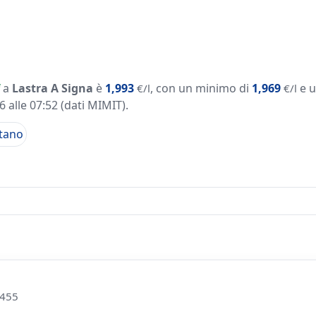
a
Lastra A Signa
è
1,993
, con un minimo di
1,969
e u
€/l
€/l
 alle 07:52
(dati MIMIT)
.
tano
 455