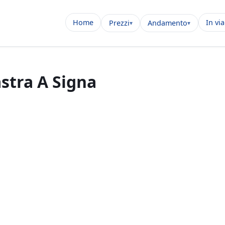
Home
In vi
Prezzi
Andamento
astra A Signa