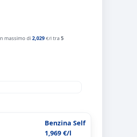
n massimo di
2,029
tra
5
€/l
Benzina Self
1,969 €/l