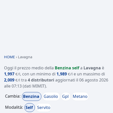
HOME
›
Lavagna
Oggi il prezzo medio della
Benzina self
a
Lavagna
è
1,997
, con un minimo di
1,989
e un massimo di
€/l
€/l
2,009
tra
4 distributori
aggiornati il
06 agosto 2026
€/l
alle 07:13
(dati MIMIT)
.
Cambia:
Benzina
Gasolio
Gpl
Metano
Modalità:
Self
Servito