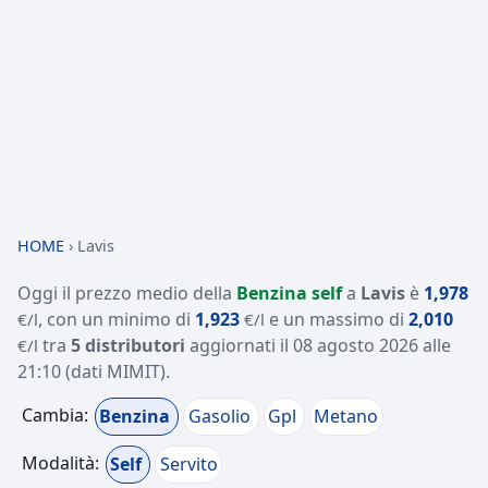
HOME
›
Lavis
Oggi il prezzo medio della
Benzina self
a
Lavis
è
1,978
, con un minimo di
1,923
e un massimo di
2,010
€/l
€/l
tra
5 distributori
aggiornati il
08 agosto 2026 alle
€/l
21:10
(dati MIMIT)
.
Cambia:
Benzina
Gasolio
Gpl
Metano
Modalità:
Self
Servito