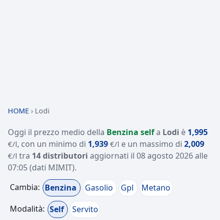
HOME
›
Lodi
Oggi il prezzo medio della
Benzina self
a
Lodi
è
1,995
, con un minimo di
1,939
e un massimo di
2,009
€/l
€/l
tra
14 distributori
aggiornati il
08 agosto 2026 alle
€/l
07:05
(dati MIMIT)
.
Cambia:
Benzina
Gasolio
Gpl
Metano
Modalità:
Self
Servito