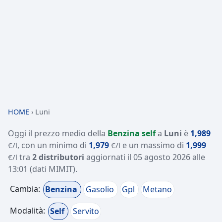
HOME
›
Luni
Oggi il prezzo medio della
Benzina self
a
Luni
è
1,989
, con un minimo di
1,979
e un massimo di
1,999
€/l
€/l
tra
2 distributori
aggiornati il
05 agosto 2026 alle
€/l
13:01
(dati MIMIT)
.
Cambia:
Benzina
Gasolio
Gpl
Metano
Modalità:
Self
Servito