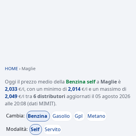
HOME
›
Maglie
Oggi il prezzo medio della
Benzina self
a
Maglie
è
2,033
, con un minimo di
2,014
e un massimo di
€/l
€/l
2,049
tra
6 distributori
aggiornati il
05 agosto 2026
€/l
alle 20:08
(dati MIMIT)
.
Cambia:
Benzina
Gasolio
Gpl
Metano
Modalità:
Self
Servito