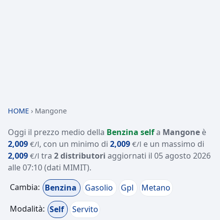
HOME
›
Mangone
Oggi il prezzo medio della
Benzina self
a
Mangone
è
2,009
, con un minimo di
2,009
e un massimo di
€/l
€/l
2,009
tra
2 distributori
aggiornati il
05 agosto 2026
€/l
alle 07:10
(dati MIMIT)
.
Cambia:
Benzina
Gasolio
Gpl
Metano
Modalità:
Self
Servito