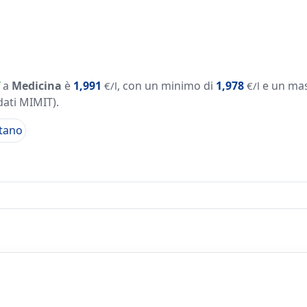
a
Medicina
è
1,991
, con un minimo di
1,978
e un ma
€/l
€/l
dati MIMIT)
.
tano