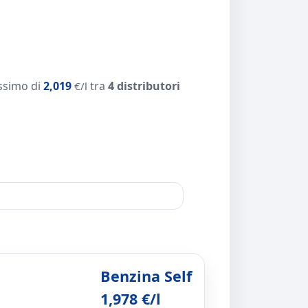
ssimo di
2,019
tra
4 distributori
€/l
Benzina Self
1,978 €/l