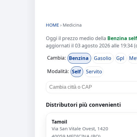
HOME
›
Medicina
Oggi il prezzo medio della
Benzina self
aggiornati il
03 agosto 2026 alle 19:34
(
Cambia:
Benzina
Gasolio
Gpl
Me
Modalità:
Self
Servito
Distributori più convenienti
Tamoil
Via San Vitale Ovest, 1420
40059 MEDICINA (BO)