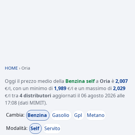
HOME
›
Oria
Oggi il prezzo medio della
Benzina self
a
Oria
è
2,007
, con un minimo di
1,989
e un massimo di
2,029
€/l
€/l
tra
4 distributori
aggiornati il
06 agosto 2026 alle
€/l
17:08
(dati MIMIT)
.
Cambia:
Benzina
Gasolio
Gpl
Metano
Modalità:
Self
Servito