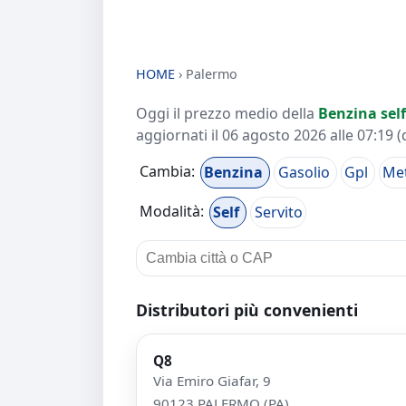
HOME
›
Palermo
Oggi il prezzo medio della
Benzina self
aggiornati il
06 agosto 2026 alle 07:19
(
Cambia:
Benzina
Gasolio
Gpl
Me
Modalità:
Self
Servito
Distributori più convenienti
Q8
Via Emiro Giafar, 9
90123 PALERMO (PA)