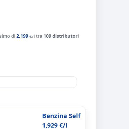
simo di
2,199
tra
109 distributori
€/l
Benzina Self
1,929 €/l