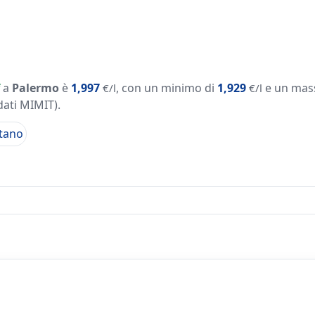
a
Palermo
è
1,997
, con un minimo di
1,929
e un mas
€/l
€/l
dati MIMIT)
.
tano