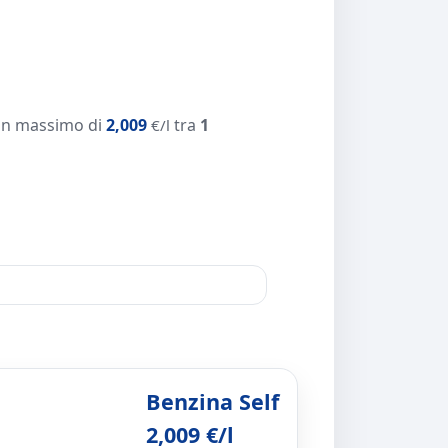
un massimo di
2,009
tra
1
€/l
Benzina Self
2,009 €/l