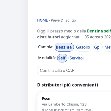
HOME
›
Pieve Di Soligo
Oggi il prezzo medio della
Benzina self
distributori
aggiornati il
05 agosto 2026
Cambia:
Benzina
Gasolio
Gpl
Me
Modalità:
Self
Servito
Distributori più convenienti
Esso
Via Lamberto Chisini, 123
31053 PIEVE DI SOLIGO (TV)