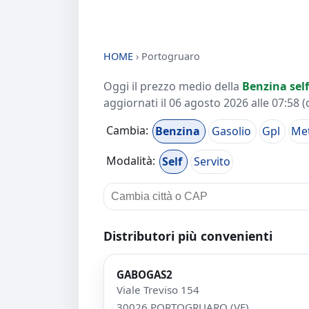
HOME
›
Portogruaro
Oggi il prezzo medio della
Benzina self
aggiornati il
06 agosto 2026 alle 07:58
(
Cambia:
Benzina
Gasolio
Gpl
Me
Modalità:
Self
Servito
Distributori più convenienti
GABOGAS2
Viale Treviso 154
30026 PORTOGRUARO (VE)