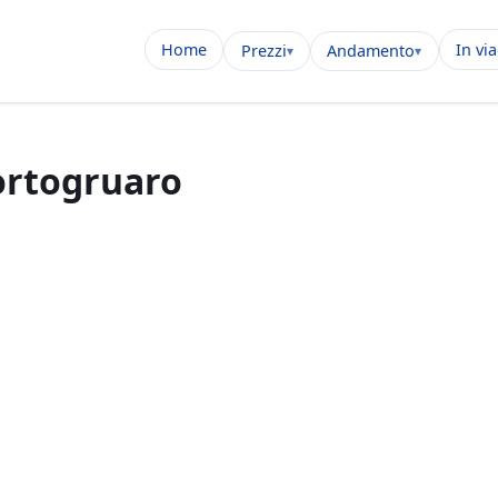
Home
In vi
Prezzi
Andamento
ortogruaro