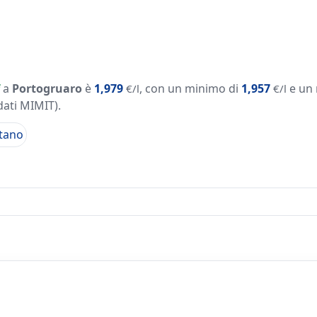
a
Portogruaro
è
1,979
, con un minimo di
1,957
e un
€/l
€/l
dati MIMIT)
.
tano