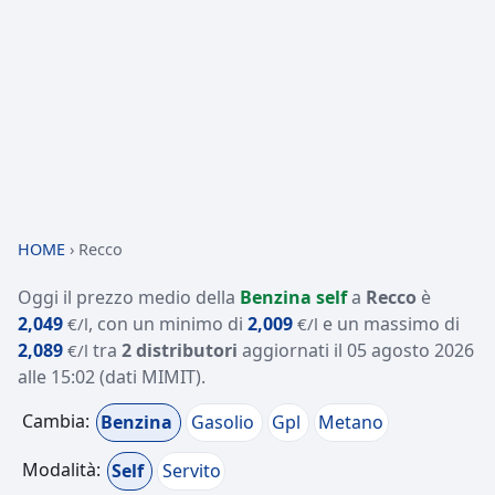
HOME
›
Recco
Oggi il prezzo medio della
Benzina self
a
Recco
è
2,049
, con un minimo di
2,009
e un massimo di
€/l
€/l
2,089
tra
2 distributori
aggiornati il
05 agosto 2026
€/l
alle 15:02
(dati MIMIT)
.
Cambia:
Benzina
Gasolio
Gpl
Metano
Modalità:
Self
Servito