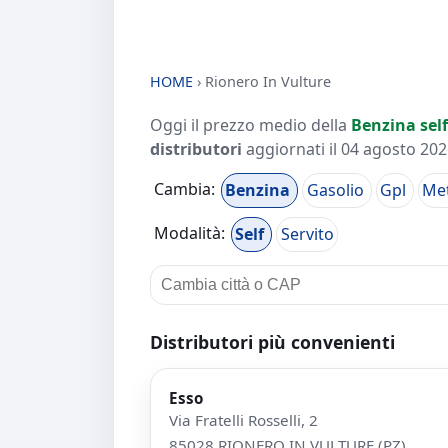
HOME
›
Rionero In Vulture
Oggi il prezzo medio della
Benzina self
distributori
aggiornati il
04 agosto 2026
Cambia:
Benzina
Gasolio
Gpl
Me
Modalità:
Self
Servito
Distributori più convenienti
Esso
Via Fratelli Rosselli, 2
85028 RIONERO IN VULTURE (PZ)