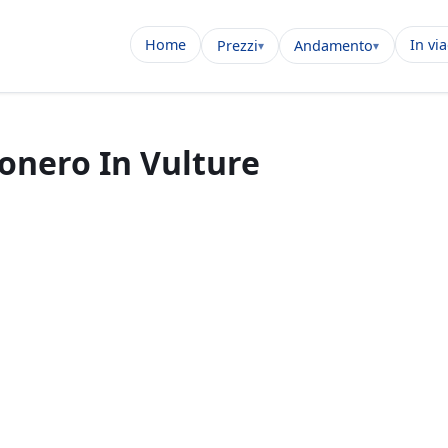
Home
In vi
Prezzi
Andamento
ionero In Vulture