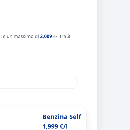
e un massimo di
2,009
tra
3
l
€/l
Benzina Self
1,999 €/l