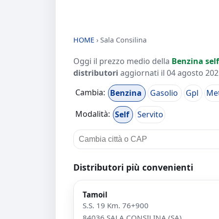
HOME
›
Sala Consilina
Oggi il prezzo medio della
Benzina self
distributori
aggiornati il
04 agosto 2026
Cambia:
Benzina
Gasolio
Gpl
Me
Modalità:
Self
Servito
Distributori più convenienti
Tamoil
S.S. 19 Km. 76+900
84036 SALA CONSILINA (SA)