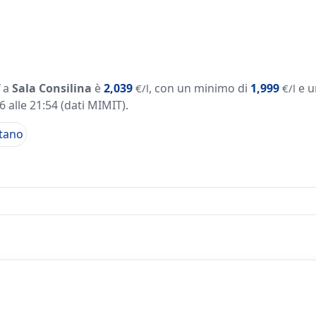
a
Sala Consilina
è
2,039
, con un minimo di
1,999
e u
€/l
€/l
 alle 21:54
(dati MIMIT)
.
tano