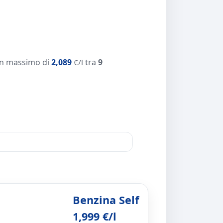
n massimo di
2,089
tra
9
€/l
Benzina Self
1,999 €/l