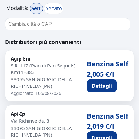
Modalità:
Self
Servito
Distributori più convenienti
Agip Eni
Benzina Self
S.R. 117 (Pian di Pan-Sequels)
Km11+383
2,005 €/l
33095 SAN GIORGIO DELLA
Dettagli
RICHINVELDA (PN)
Aggiornato il 05/08/2026
Api-Ip
Benzina Self
Via Richinvelda, 8
2,019 €/l
33095 SAN GIORGIO DELLA
RICHINVELDA (PN)
Dettagli