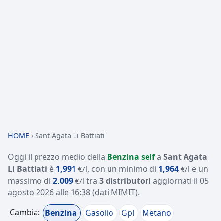
HOME
›
Sant Agata Li Battiati
Oggi il prezzo medio della
Benzina self
a
Sant Agata
Li Battiati
è
1,991
, con un minimo di
1,964
e un
€/l
€/l
massimo di
2,009
tra
3 distributori
aggiornati il
05
€/l
agosto 2026 alle 16:38
(dati MIMIT)
.
Cambia:
Benzina
Gasolio
Gpl
Metano