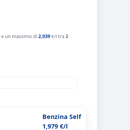
e un massimo di
2,039
tra
2
€/l
Benzina Self
1,979 €/l