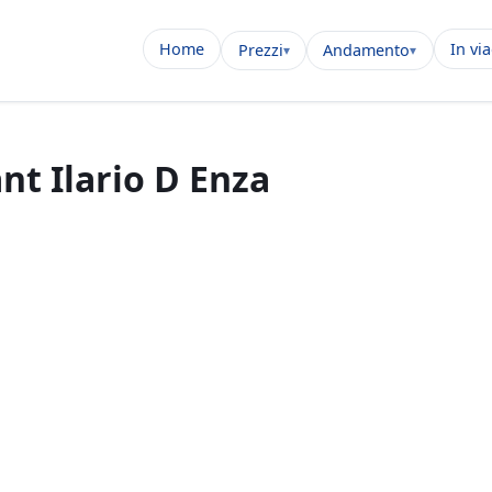
Home
In vi
Prezzi
Andamento
nt Ilario D Enza