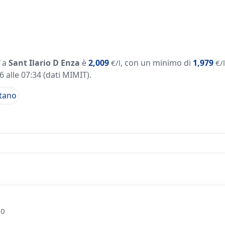
a
Sant Ilario D Enza
è
2,009
, con un minimo di
1,979
€/l
€/l
 alle 07:34
(dati MIMIT)
.
tano
10