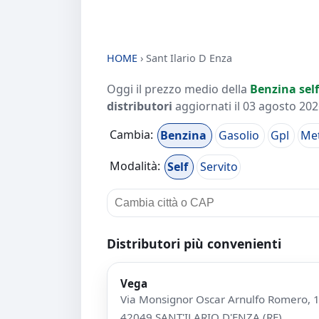
HOME
›
Sant Ilario D Enza
Oggi il prezzo medio della
Benzina self
distributori
aggiornati il
03 agosto 2026
Cambia:
Benzina
Gasolio
Gpl
Me
Modalità:
Self
Servito
Distributori più convenienti
Vega
Via Monsignor Oscar Arnulfo Romero, 
42049 SANT'ILARIO D'ENZA (RE)