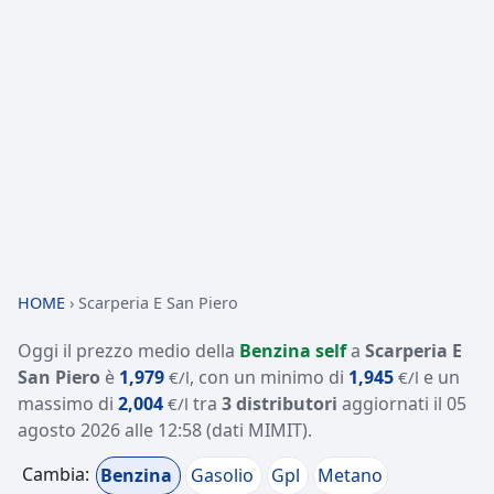
HOME
›
Scarperia E San Piero
Oggi il prezzo medio della
Benzina self
a
Scarperia E
San Piero
è
1,979
, con un minimo di
1,945
e un
€/l
€/l
massimo di
2,004
tra
3 distributori
aggiornati il
05
€/l
agosto 2026 alle 12:58
(dati MIMIT)
.
Cambia:
Benzina
Gasolio
Gpl
Metano