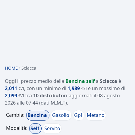
HOME
›
Sciacca
Oggi il prezzo medio della
Benzina self
a
Sciacca
è
2,011
, con un minimo di
1,989
e un massimo di
€/l
€/l
2,099
tra
10 distributori
aggiornati il
08 agosto
€/l
2026 alle 07:44
(dati MIMIT)
.
Cambia:
Benzina
Gasolio
Gpl
Metano
Modalità:
Self
Servito