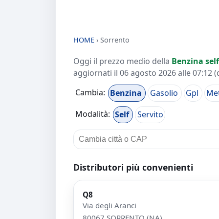
HOME
›
Sorrento
Oggi il prezzo medio della
Benzina self
aggiornati il
06 agosto 2026 alle 07:12
(
Cambia:
Benzina
Gasolio
Gpl
Me
Modalità:
Self
Servito
Distributori più convenienti
Q8
Via degli Aranci
80067 SORRENTO (NA)