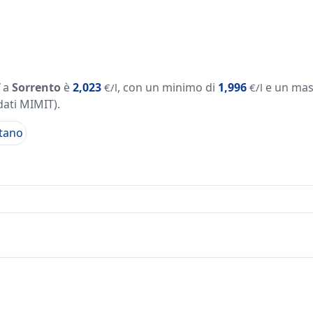
a
Sorrento
è
2,023
, con un minimo di
1,996
e un mas
€/l
€/l
dati MIMIT)
.
tano