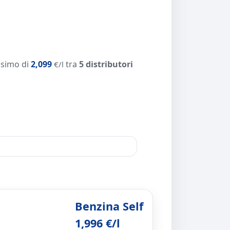
simo di
2,099
tra
5 distributori
€/l
Benzina Self
1,996 €/l