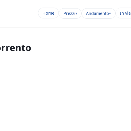
Home
In vi
Prezzi
Andamento
orrento